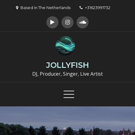
Skip
Based in The Netherlands
+31623991732
to
content
JOLLYFISH
DJ, Producer, Singer, Live Artist