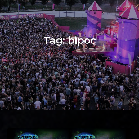
Tag:
bipoc